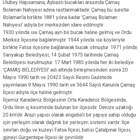
Ulubey Hapsamana, Aybastı bucakları arasında Çamaş
Bolaman Nahiyesi adına rastlanmaktadır. Çamaş bu suretle
Bolaman’la birlikte 1881 yılına kadar 'Çamaş Bolaman
Nahiyesi' adıyla bir merkezden idare edilmiştir.
1930 yılında ise Çamaş ayrı bir bucak haline gelmiş ve Ordu
Merkez İlçesine bağlanmıştır. 1944 yılında ise köyleriyle
birlikte Fatsa ilçesine bağlanarak bucak olmuştur. 1971 yılında
Sarıyakup Belediyesi, 14 Şubat 1975 tarihinde Çamaş
Belediyesi kurulmuştur. 17 Mart 1985 yılında her iki belediye
'ÇAMAŞ BELEDİYESİ' adı altında birleşmesinden sonra 20
Mayıs 1990 tarih ve 20423 Sayılı Resmi Gazetede
yayımlanan 9 Mayıs 1990 tarih ve 3644 Sayılı Kanunla Çamaş
İlçesi adıyla ilçe haline gelmiştir.
İlçemiz Karadeniz Bölgesinin Orta Karadeniz Bölgesinde,
Ordu İlinin iç kesiminde bulunan bir ilçesidir. Denize uzaklığı
20 km'dir. Arazi yapısı olarak engebeli bir yapıya sahip olduğu
için yerleşim olarak dağınık bir yerleşim sistemi vardır. İlçe
sınırları doğu ve kuzeyi Fatsa İlçesi, batısı Çatalpınar İlçesi,
güneyi Gürgentepe İlçesi ile çevrilidir.