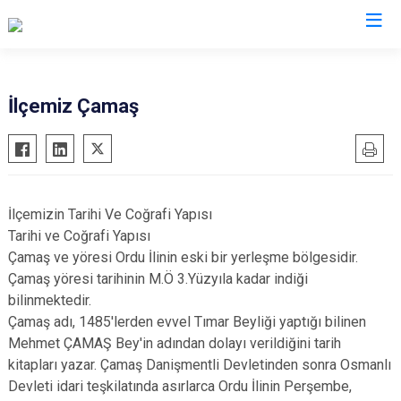
Ordu
İlçemiz Çamaş
Akkuş
Kabadüz
Aybastı
Kabataş
Çamaş
Korgan
İlçemizin Tarihi Ve Coğrafi Yapısı
Çatalpınar
Kumru
Tarihi ve Coğrafi Yapısı
Çaybaşı
Mesudiye
Çamaş ve yöresi Ordu İlinin eski bir yerleşme bölgesidir.
Çamaş yöresi tarihinin M.Ö 3.Yüzyıla kadar indiği
Fatsa
Perşembe
bilinmektedir.
Gölköy
Ulubey
Çamaş adı, 1485'lerden evvel Tımar Beyliği yaptığı bilinen
Gülyalı
Ünye
Mehmet ÇAMAŞ Bey'in adından dolayı verildiğini tarih
Gürgentepe
Altınordu
kitapları yazar. Çamaş Danişmentli Devletinden sonra Osmanlı
Devleti idari teşkilatında asırlarca Ordu İlinin Perşembe,
İkizce