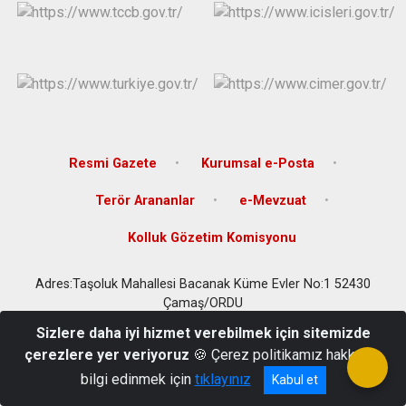
Resmi Gazete
Kurumsal e-Posta
Terör Arananlar
e-Mevzuat
Kolluk Gözetim Komisyonu
Adres:Taşoluk Mahallesi Bacanak Küme Evler No:1 52430
Çamaş/ORDU
Tel: 0452 481 2001 Faks: 0452 481 2314
Sizlere daha iyi hizmet verebilmek için sitemizde
çerezlere yer veriyoruz
🍪 Çerez politikamız hakkında
bilgi edinmek için
tıklayınız
Kabul et