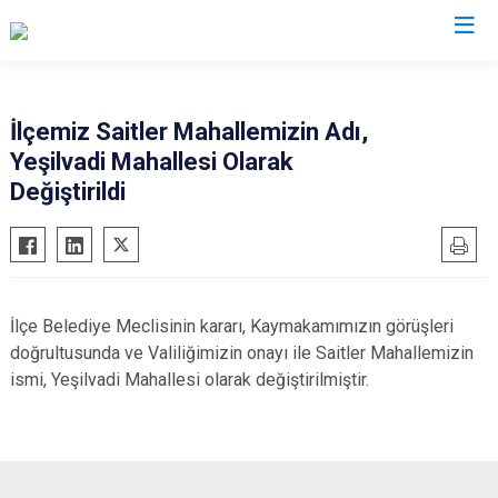
Ordu
İlçemiz Saitler Mahallemizin Adı,
Yeşilvadi Mahallesi Olarak
Akkuş
Kabadüz
Değiştirildi
Aybastı
Kabataş
Çamaş
Korgan
Çatalpınar
Kumru
Çaybaşı
Mesudiye
İlçe Belediye Meclisinin kararı, Kaymakamımızın görüşleri
Fatsa
Perşembe
doğrultusunda ve Valiliğimizin onayı ile Saitler Mahallemizin
ismi, Yeşilvadi Mahallesi olarak değiştirilmiştir.
Gölköy
Ulubey
Gülyalı
Ünye
Gürgentepe
Altınordu
İkizce