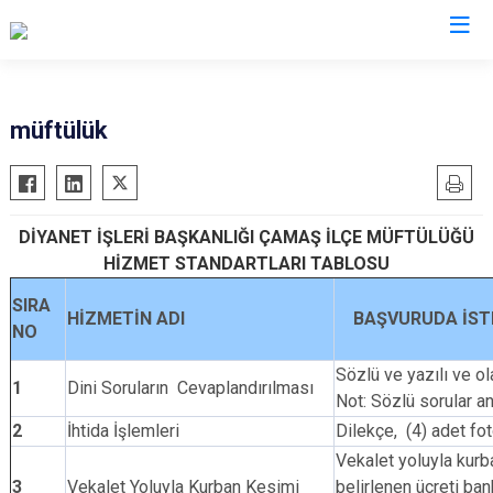
Ordu
müftülük
Akkuş
Kabadüz
Aybastı
Kabataş
DİYANET İŞLERİ BAŞKANLIĞI
ÇAMAŞ İLÇE MÜFTÜLÜĞÜ
Çamaş
Korgan
HİZMET STANDARTLARI TABLOSU
Çatalpınar
Kumru
SIRA
Çaybaşı
Mesudiye
HİZMETİN ADI
BAŞVURUDA İSTE
NO
Fatsa
Perşembe
Sözlü ve yazılı ve ol
Gölköy
Ulubey
1
Dini Soruların Cevaplandırılması
Not: Sözlü sorular an
Gülyalı
Ünye
2
İhtida İşlemleri
Dilekçe, (4) adet fo
Gürgentepe
Altınordu
Vekalet yoluyla kur
İkizce
3
Vekalet Yoluyla Kurban Kesimi
belirlenen ücreti b