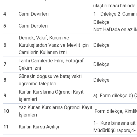
ulaştırılması halinde 
4
Cami Devirleri
1- Dilekçe 2-Caminin
Dilekçe
5
Cami Dersleri
Not: Haftada en az i
Dernek, Vakıf, Kurum ve
6
Kuruluşlardan Vaaz ve Mevlit için
Dilekçe
Camilerin Kullanım İzni
Tarihi Camilerde Film, Fotoğraf
7
Dilekçe
Çekim İzni
Güneşin doğuşu ve batış vakti
8
Dilekçe
öğrenme talepleri
Kur'an Kurslarına Öğrenci Kayıt
9
a) Form dilekçe b) (2
İşlemleri
Yaz Kur'an Kurslarına Öğrenci Kayıt
10
Form dilekçe, Kimlik
İşlemleri
1- Kurs binasına ait
11
Kur'an Kursu Açılışı
Müdürlüğü raporu,4-